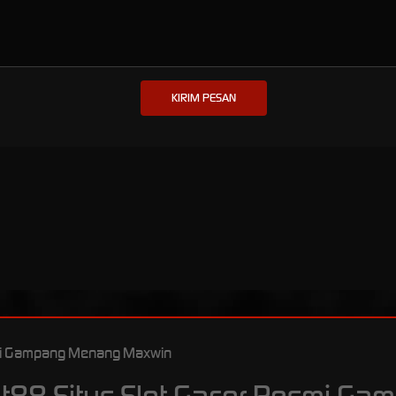
Resmi Gampang Menang Maxwin