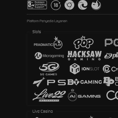
Platform Penyedia Layanan
Slots
Live Casino