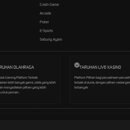
Crash Game
Arcade
Poker
E-Sports
Sabung Ayam
RUHAN OLAHRAGA
TARUHAN LIVE KASINO
ook Gaming Platform Terbaik
Platform Pilihan bagi perusahaan-perusa
kan lebih banyak game, odds yang lebih
terbaik di dunia, dengan pilihan variasi g
 dan menyediakan pilihan yang lebih
terbanyak
untuk pemain.