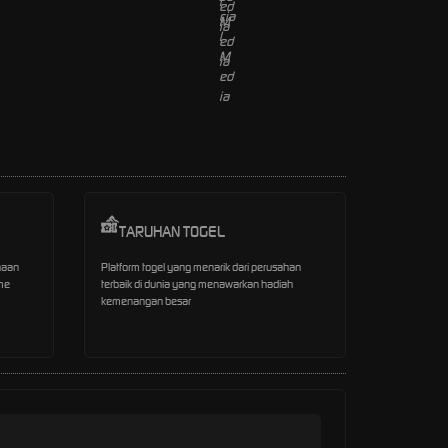
TARUHAN TOGEL
haan
Platform togel yang menarik dari perusahan
ame
terbaik di dunia yang menawarkan hadiah
kemenangan besar