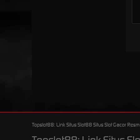
Topslot88: Link Situs Slot88 Situs Slot Gacor 