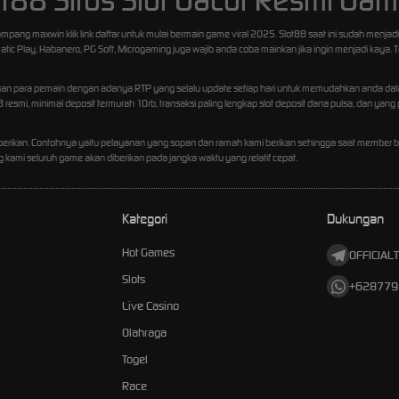
Slot88 Situs Slot Gacor Resmi
mpang maxwin klik link daftar untuk mulai bermain game viral 2025. Slot88 saat ini sudah menjad
agmatic Play, Habanero, PG Soft, Microgaming juga wajib anda coba mainkan jika ingin menjadi k
dahan para pemain dengan adanya RTP yang selalu update setiap hari untuk memudahkan anda dala
 resmi, minimal deposit termurah 10rb, transaksi paling lengkap slot deposit dana pulsa, dan ya
erikan. Contohnya yaitu pelayanan yang sopan dan ramah kami berikan sehingga saat member 
kami seluruh game akan diberikan pada jangka waktu yang relatif cepat.
Kategori
Dukungan
Hot Games
OFFICIAL
Slots
+628779
Live Casino
Olahraga
Togel
Race