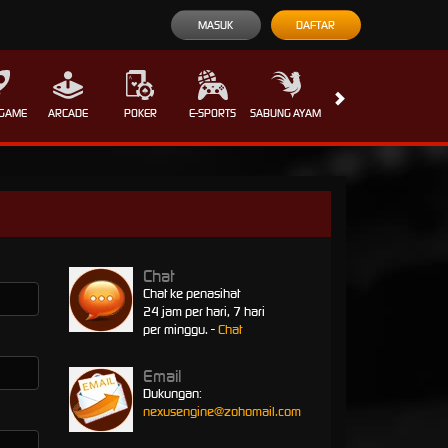
MASUK
DAFTAR
 GAME
ARCADE
POKER
E-SPORTS
SABUNG AYAM
PROMOSI
Chat
Chat ke penasihat
24 jam per hari, 7 hari
per minggu. -
Chat
Email
Dukungan:
nexusengine@zohomail.com