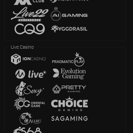
Live Casino