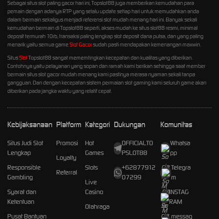
Sebagai situs slot paling gacor hari ini, Topslot88 juga memberikan kemudahan para
pemain dengan adanya RTP yang selalu update setiap hari untuk memudahkan anda
dalam bermain sekaligus menjadi referensi slot mudah menang hari ini. Banyak sekali
kemudahan bermain di Topslot88 seperti, akses mudah ke situs slot88 resmi, minimal
deposit termurah 10rb, transaksi paling lengkap slot deposit dana pulsa, dan yang paling
menarik yaitu semua game
Slot Gacor
sudah pasti mendapakan kemenangan maxwin.
Situs
Slot
Topslot88 sangat mememtingkan kecepatan dan kualitas yang diberikan.
Contohnya yaitu pelayanan yang sopan dan ramah kami berikan sehingga saat member
bermain situs slot gacor mudah menang kami pastinya merasa nyaman sekali tanpa
gangguan. Dan dengan kecepatan sistem permaian slot gaming kami seluruh game akan
diberikan pada jangka waktu yang relatif cepat.
Kebijaksanaan
Platform
Kategori
Dukungan
Komunitas
Situs Judi Slot
Promosi
Hot
OFFICIALTO
Whatsa
Lengkap
Games
PSLOT88
pp
Loyalty
Responsible
Slots
+62877912
Telegra
Referral
Gambling
07299
m
Live
Syarat dan
Casino
INSTAG
Ketentuan
RAM
Olahraga
Pusat Bantuan
messag