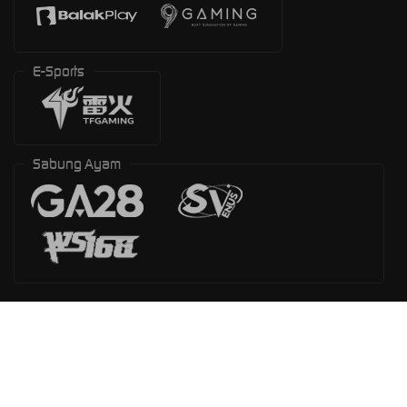
E-Sports
Sabung Ayam