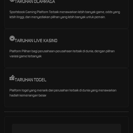
TARUHAN OLAHRAGA
Sportsbook Gaming Platform Terbaik menawarkan lebih banyak game, odds yang
lebih tinggi, dan menyediakan pilihan yang lebih banyak untuk pemain.
TARUHAN LIVE KASINO
Platform Pilihan bagi perusahaan-perusahaan terbaik di dunia, dengan pilihan
variasi game terbanyak
TARUHAN TOGEL
Platform togel yang menarik dari perusahan terbaik di dunia yang menawarkan
hadiah kemenangan besar