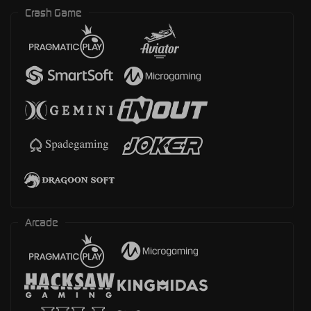
Crash Game
Arcade