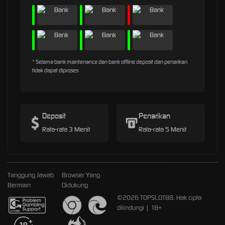
* Selama bank maintenance dan bank offline deposit dan penarikan
tidak dapat diproses
Deposit
Penarikan
Rata-rata 3 Menit
Rata-rata 5 Menit
Tanggung Jawab
Browser Yang
Bermain
Didukung
©2026 TOPSLOT88. Hak cipta
dilindungi | 18+